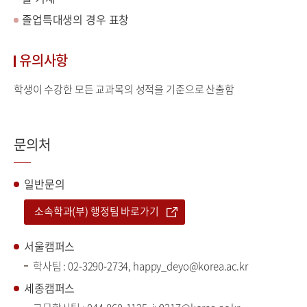
졸업특대생의 경우 표창
유의사항
학생이 수강한 모든 교과목의 성적을 기준으로 산출함
문의처
일반문의
소속학과(부) 행정팀 바로가기
서울캠퍼스
학사팀 :
02-3290-2734
, happy_deyo@korea.ac.kr
세종캠퍼스